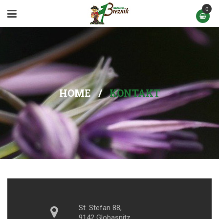
0
HOME
/
KONTAKT
St. Stefan 88,
9142 Globasnitz